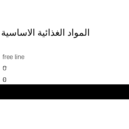
المواد الغذائية الاساسية
free line
--
0
0
0
0
0
-
0
-
-
-
-
©Powered and secured by Vesites
-
-
-
-