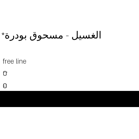
*الغسيل - مسحوق بودرة
free line
--
0
0
0
0
0
-
0
-
-
-
-
©Powered and secured by Vesites
-
-
-
-