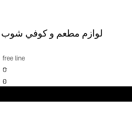
لوازم مطعم و كوفي شوب
free line
--
0
0
0
0
0
-
0
-
-
-
-
©Powered and secured by Vesites
-
-
-
-