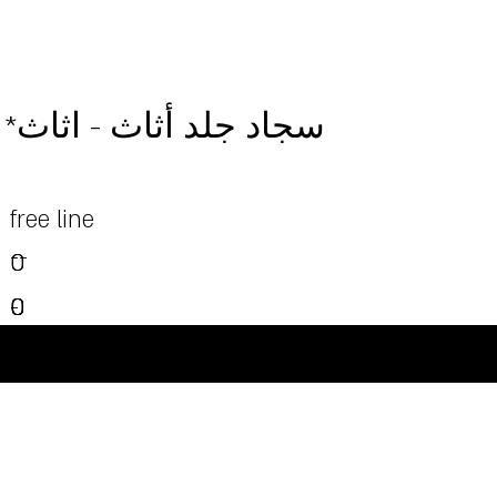
*سجاد جلد أثاث - اثاث
free line
--
0
0
0
0
0
-
0
-
-
-
-
©Powered and secured by Vesites
-
-
-
-