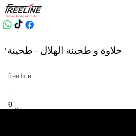
*حلاوة و طحينة الهلال - طحينة
free line
--
0
0
0
-
0
0
-
0
-
-
-
-
-
-
-