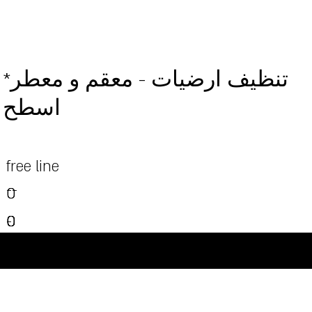
*تنظيف ارضيات - معقم و معطر
اسطح
free line
--
0
0
0
0
0
-
0
-
-
-
-
©Powered and secured by Vesites
-
-
-
-