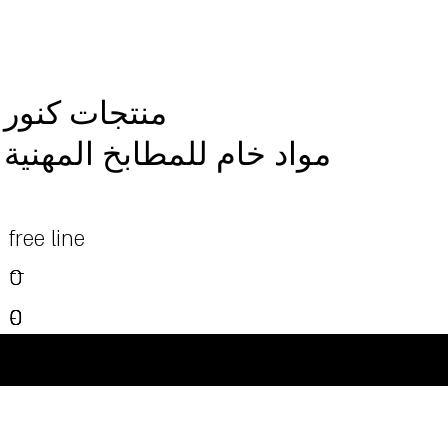
منتجات كنور
مواد خام للمطابخ المهنية
free line
--
0
0
0
0
0
-
0
-
-
-
-
©Powered and secured by Vesites
-
-
-
-