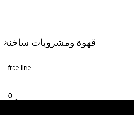
قهوة ومشروبات ساخنة
free line
--
0
0
0
-
0
0
-
0
-
-
-
©Powered and secured by Vesites
-
-
-
-