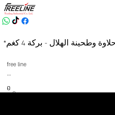
حلاوة وطحينة الهلال - بركة 4 كغم
free line
--
0
0
0
-
0
0
-
0
-
-
-
-
-
-
-